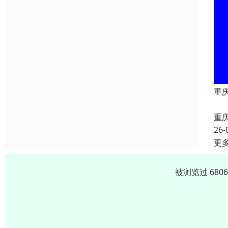
重
重
26-
更
被浏览过 680