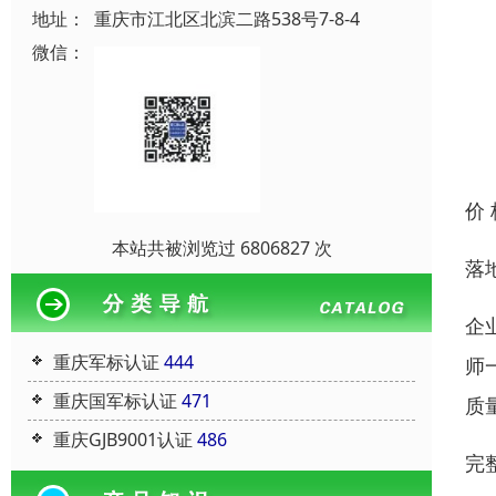
地址：
重庆市江北区北滨二路538号7-8-4
微信：
价
本站共被浏览过 6806827 次
落
企
重庆军标认证
444
师
重庆国军标认证
471
质
重庆GJB9001认证
486
完