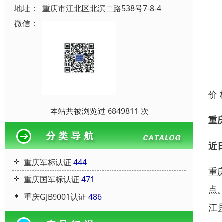
地址：
重庆市江北区北滨二路538号7-8-4
微信：
价
本站共被浏览过 6849811 次
重
近
重庆军标认证
444
重
重庆国军标认证
471
点
重庆GJB9001认证
486
江