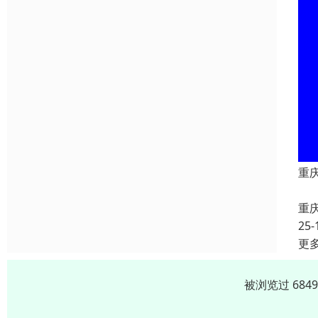
重
重
25-
更
被浏览过 684