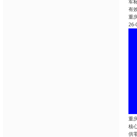
军标
有效
重
26-
重庆
核
供